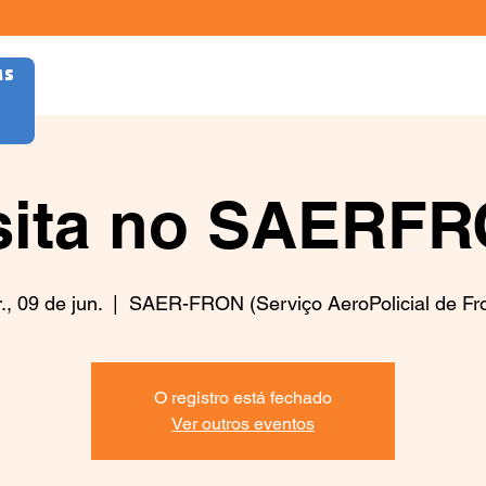
AS
sita no SAERF
r., 09 de jun.
  |  
SAER-FRON (Serviço AeroPolicial de Fr
O registro está fechado
Ver outros eventos