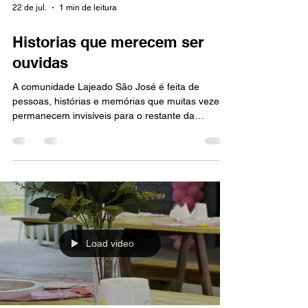
22 de jul.
1 min de leitura
Historias que merecem ser
ouvidas
A comunidade Lajeado São José é feita de
pessoas, histórias e memórias que muitas vezes
permanecem invisíveis para o restante da
sociedade. Neste vídeo, Dona Maria Veiga, de 73
anos, abre as portas de sua casa e compartilha
um pouco da sua trajetória, suas vivências e o
que significa viver na comunidade. Acreditamos
que cada pessoa tem uma história valiosa para
contar e que ouvir essas vozes é uma forma de
promover acolhimento, respeito e pertencimento.
Porque na nossa mesa s
Load video