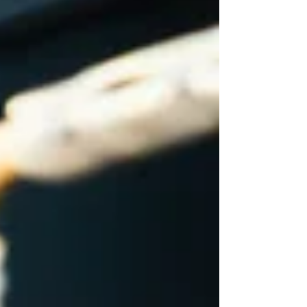
realizado no Shopping Pulse Open Mall, o evento
reuniu atletas, famílias, voluntários e apoiadores
em um movimento de amor ao próximo. Toda a
arrecadação obtida com as inscrições foi
destinada ao Projeto Mesa – Um Lugar