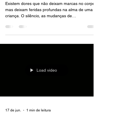
17 de jun.
1 min de leitura
O silêncio também pede
socorro
Existem dores que não deixam marcas no corpo,
mas deixam feridas profundas na alma de uma
criança. O silêncio, as mudanças de
comportamento, o medo e o isolamento podem
ser sinais de um pedido de socorro que muitas
vezes passa despercebido. Neste 18 de Maio,
reforçamos a importância de proteger nossas
crianças e adolescentes. Essa é uma
responsabilidade de toda a sociedade.
Precisamos ouvir, acolher, orientar e denunciar.
Nenhuma criança deveria crescer com medo.
Load video
Nenhuma