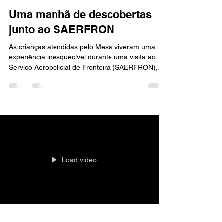
23 de jul.
1 min de leitura
Uma manhã de descobertas
junto ao SAERFRON
As crianças atendidas pelo Mesa viveram uma
experiência inesquecível durante uma visita ao
Serviço Aeropolicial de Fronteira (SAERFRON),
em Chapecó. Recebidas com muito carinho por
toda a equipe, elas tiveram a oportunidade de
conhecer de perto a rotina dos profissionais que
atuam diariamente em missões de resgate,
salvamento e apoio à segurança da população.
Durante a visita, puderam conhecer os
equipamentos utilizados nas operações, entender
como funciona o trabalho aéreo e
Load video