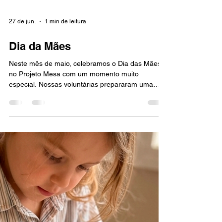
27 de jun.
1 min de leitura
Dia da Mães
Neste mês de maio, celebramos o Dia das Mães
no Projeto Mesa com um momento muito
especial. Nossas voluntárias prepararam uma
tarde inesquecível, repleta de carinho,
acolhimento e cuidado. O encontro contou com
palestras, momentos de autocuidado, uma linda
mesa posta com alimentação preparada com
dedicação e a entrega de brindes. Foi uma
oportunidade de valorizar e homenagear essas
mulheres tão importantes, fortalecendo vínculos e
promovendo momentos de alegria e conexão
para