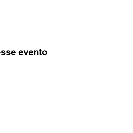
esse evento
MPT
/0001-73
 89804-570
 | Transparencia