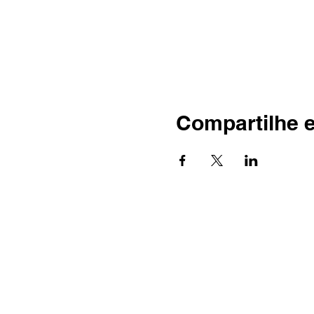
Compartilhe 
© ASSOCIACAO MESA PARA TODOS - A
ONG sem fins lucrativos • CNPJ: 47.570.910
R. Piratuba, 123 - Alvorada, Chapecó - SC,
Política de doação | Política de Devolução