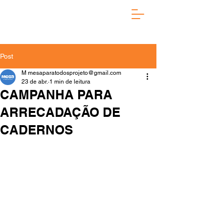
Post
M mesaparatodosprojeto@gmail.com
23 de abr.
1 min de leitura
CAMPANHA PARA
ARRECADAÇÃO DE
CADERNOS